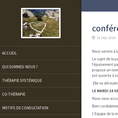
confér
16 Sep 2024
Nous serons à 
ACCUEIL
Le sujet de la 
l'épuisement p
QUI SOMMES-NOUS ?
propose un temp
est ouverte à to
THÉRAPIE SYSTÉMIQUE
Elle se dérouler
LE MARDI 24 
CO-THÉRAPIE
Nous vous accue
Bien cordialem
MOTIFS DE CONSULTATION
L'Equipe de la 