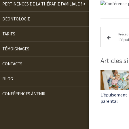
PERTINENCES DE LA THÉRAPIE FAMILIALE ?
DÉONTOLOGIE
TARIFS
Précéd
L'épu
TÉMOIGNAGES
Articles s
CONTACTS
BLOG
CONFÉRENCES À VENIR
L'épuisement
parental
Continuer sans accepter