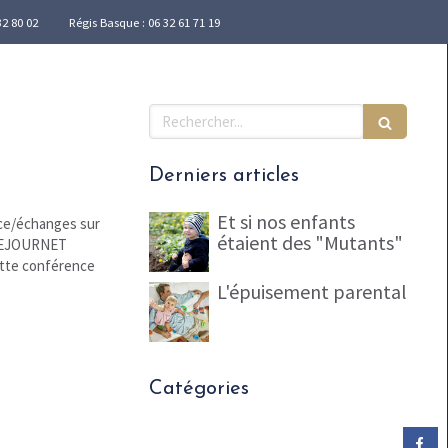
32 80 02
Régis Basque : 06 32 61 71 19
Rechercher
Derniers articles
Et si nos enfants
ence/échanges sur
étaient des "Mutants"
e SEJOURNET
ette conférence
L'épuisement parental
Catégories