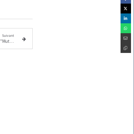
Suivant
Et si nos enfants étaient des "Mutants"