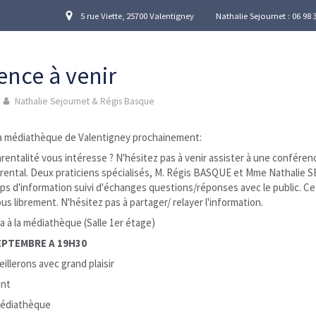
5 rue Viette, 25700 Valentigney
Nathalie Sejournet
: 06 98 
ence à venir
Nathalie Sejournet & Régis Basque
la médiathèque de Valentigney prochainement:
parentalité vous intéresse ? N'hésitez pas à venir assister à une confér
arental. Deux praticiens spécialisés, M. Régis BASQUE et Mme Nathali
s d'information suivi d'échanges questions/réponses avec le public. C
us librement. N'hésitez pas à partager/ relayer l'information.
a à la médiathèque (Salle 1er étage)
SEPTEMBRE A 19H30
illerons avec grand plaisir
ent
médiathèque