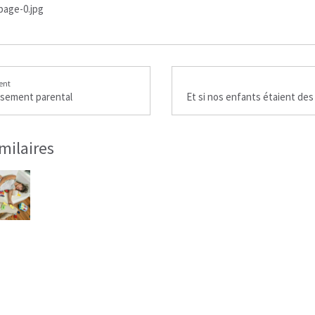
ent
isement parental
imilaires