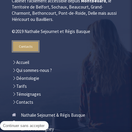
Cabinet facilement accessible depuis
Montbéliard
, le
Territoire de Belfort, Sochaux, Beaucourt, Grand-
Charmont, Bethoncourt, Pont-de-Roide, Delle mais aussi
Héricourt ou Bavilliers.
©2019 Nathalie Sejournet et Régis Basque
Contacts
Accueil
Qui sommes-nous ?
Déontologie
Tarifs
Témoignages
Contacts
Nathalie Sejournet & Régis Basque
5 rue Viette
Continuer sans accepter
25700
Valentigney