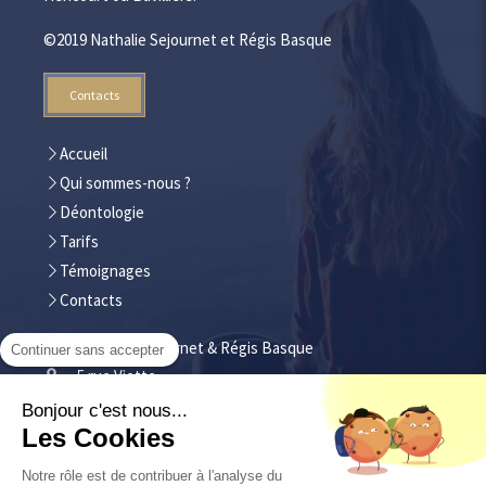
©2019 Nathalie Sejournet et Régis Basque
Contacts
Accueil
Qui sommes-nous ?
Déontologie
Tarifs
Témoignages
Contacts
Nathalie Sejournet & Régis Basque
Continuer sans accepter
5 rue Viette
25700
Valentigney
Bonjour c'est nous...
Les Cookies
Nathalie Sejournet
: 06 98 32 80 02
Régis Basque : 06 32 61 71 19
Notre rôle est de contribuer à l'analyse du