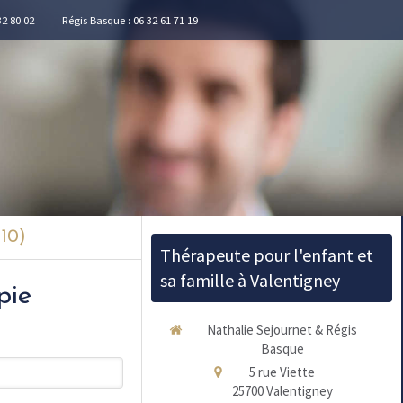
32 80 02
Régis Basque : 06 32 61 71 19
10)
Thérapeute pour l'enfant et
sa famille à Valentigney
pie
Nathalie Sejournet & Régis
Basque
5 rue Viette
25700
Valentigney