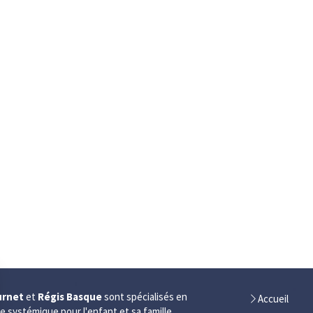
urnet
et
Régis Basque
sont spécialisés en
Accueil
le systémique pour l'enfant et sa famille.