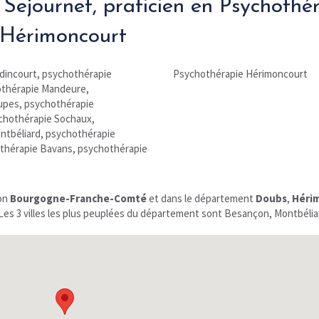
 Sejournet, praticien en Psychothé
'Hérimoncourt
dincourt
,
psychothérapie
Psychothérapie Hérimoncourt
thérapie Mandeure
,
upes
,
psychothérapie
chothérapie Sochaux
,
ntbéliard
,
psychothérapie
thérapie Bavans
,
psychothérapie
ion
Bourgogne-Franche-Comté
et dans le département
Doubs
,
Héri
Les 3 villes les plus peuplées du département sont Besançon, Montbéliar