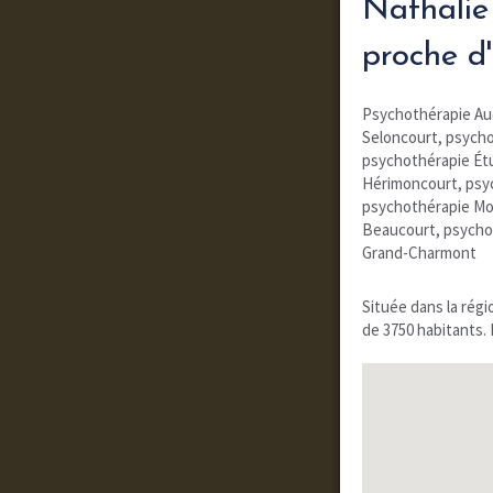
Nathalie
proche d
Psychothérapie Au
Seloncourt
,
psycho
psychothérapie Ét
Hérimoncourt
,
psy
psychothérapie Mo
Beaucourt
,
psycho
Grand-Charmont
Située dans la rég
de 3750 habitants. 